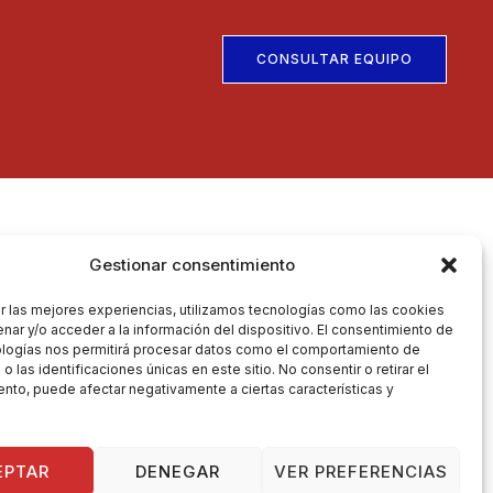
CONSULTAR EQUIPO
Políticas
Gestionar consentimiento
Política de Privacidad
r las mejores experiencias, utilizamos tecnologías como las cookies
Aviso Legal
nar y/o acceder a la información del dispositivo. El consentimiento de
ologías nos permitirá procesar datos como el comportamiento de
Política de Cookies
 las identificaciones únicas en este sitio. No consentir o retirar el
Accesibilidad
nto, puede afectar negativamente a ciertas características y
EPTAR
DENEGAR
VER PREFERENCIAS