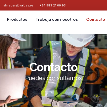
almacen@valgas.es
+34 983 21 06 93
Productos
Trabaja con nosotros
Contacto
Contacto
Puedes consultarnos