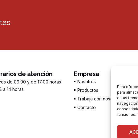
tas
orarios de atención
Empresa
Nosotros
ves de 09:00 y de 17:00 horas
Para ofrece
 a 14 horas.
Productos
para almace
estas tecn
Trabaja con nosotros
navegación o
Contacto
consentimie
funciones.
AC