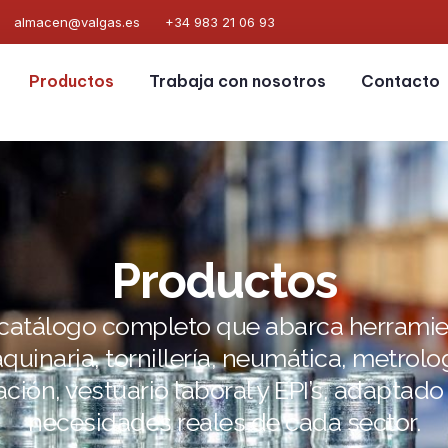
almacen@valgas.es
+34 983 21 06 93
Productos
Trabaja con nosotros
Contacto
Productos
catálogo completo que abarca herramie
quinaria, tornillería, neumática, metrolog
ación, vestuario laboral y EPI’s, adaptado 
necesidades reales de cada sector.