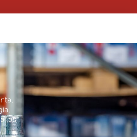
nta,
ía,
a las