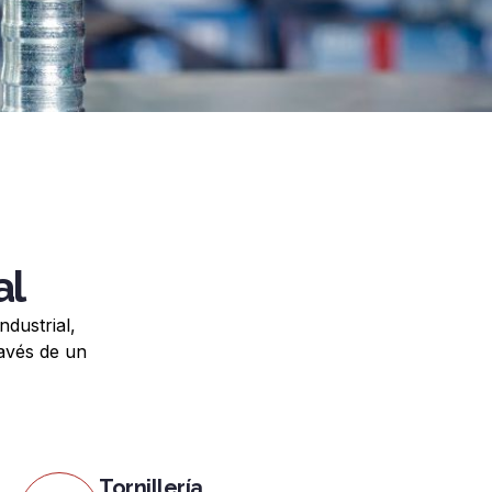
al
dustrial,
avés de un
Tornillería