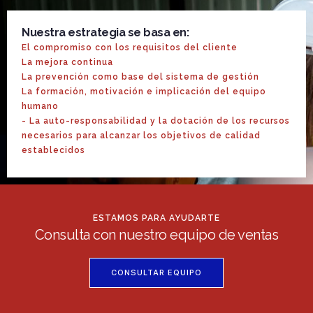
Nuestra estrategia se basa en:
El compromiso con los requisitos del cliente
La mejora continua
La prevención como base del sistema de gestión
La formación, motivación e implicación del equipo
humano
- La auto-responsabilidad y la dotación de los recursos
necesarios para alcanzar los objetivos de calidad
establecidos
ESTAMOS PARA AYUDARTE
Consulta con nuestro equipo de ventas
CONSULTAR EQUIPO